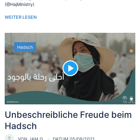
(@HajMinistry)
WEITER LESEN
Hadsch
Unbeschreibliche Freude beim
Hadsch
VON
JAM G.
DATUM 05/08/2021